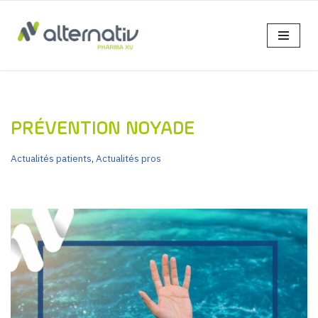
Aller
au
contenu
PRÉVENTION NOYADE
Actualités patients
,
Actualités pros