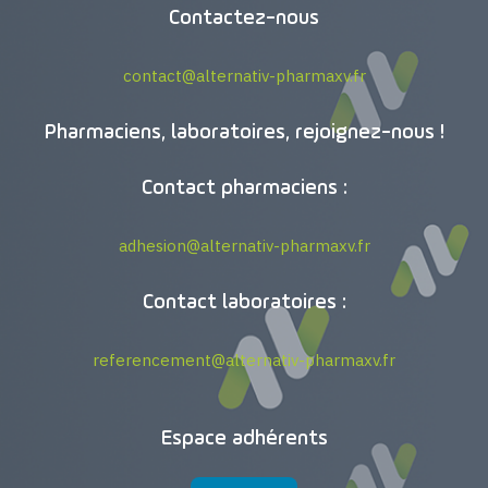
https://pharmacie-saintsimon.pharmaxv.fr/
Contactez-nous
Pharmacie du Kiosque
contact@alternativ-pharmaxv.fr
1 Place Julie Saint-Avit
32190 Vic-Fezensac
Tél. : 05 62 06 30 19
Pharmaciens, laboratoires, rejoignez-nous !
https://pharmaciedukiosque.pharmaxv.fr/
Contact pharmaciens :
Pharmacie de la Bastide
23 rue Gambetta
adhesion@alternativ-pharmaxv.fr
31330 Grenade
Tél. : 05 61 82 61 23
http://pharmaciebernonferrer.com/
Contact laboratoires :
Pharmacie de Cadours
referencement@alternativ-pharmaxv.fr
15 Chemin d’en Palanque
31480 Cadours
Tél. : 05 61 85 70 58
Espace adhérents
https://pharmaciedecadours.site-solocal.com/
Pharmacie Pôle Santé Naspe