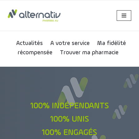
Aller
au
contenu
Actualités
A votre service
Ma fidélité
récompensée
Trouver ma pharmacie
100% INDÉPENDANTS
100% UNIS
100% ENGAGÉS