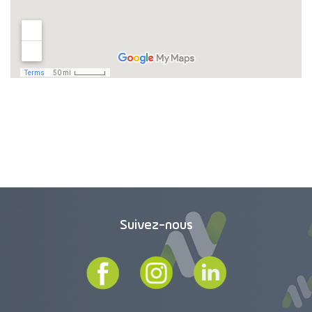
Pharmacie des Arcades
1 Impasse Dordac
31650 Saint-Orens-de-Gameville
Tél. : 05 61 39 91 93
https://pharmacie-des-arcades-saint-orens.pharmaxv.fr/
Pharmacie de la Cathédrale
2 Place Lapèrouse
81000 Albi
Tél : 05 63 38 07 33
Pharmacie de la Croix de fer
153 avenue Maryse Bastie
46000 Cahors
Tél. : 05 65 35 12 42
Suivez-nous
http://www.pharmaciecroixdefer.fr/
Pharmacie Saint Simon
3 rue Règuelongue
31100 Toulouse
Tél. : 05 61 07 50 13