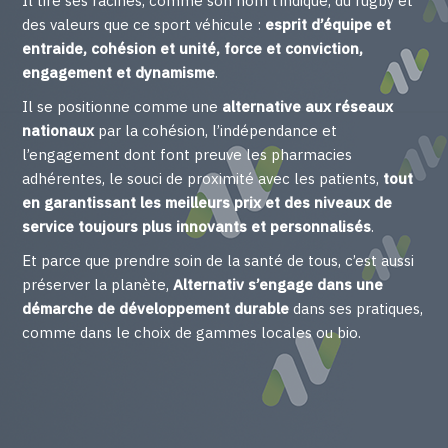
Il tire ses racines, comme son nom l’indique, du rugby et
des valeurs que ce sport véhicule :
esprit d’équipe et
entraide, cohésion et unité, force et conviction,
engagement et dynamisme
.
Il se positionne comme une
alternative aux réseaux
nationaux
par la cohésion, l’indépendance et
l’engagement dont font preuve les pharmacies
adhérentes, le souci de proximité avec les patients,
tout
en garantissant les meilleurs prix et des niveaux de
service toujours plus innovants et personnalisés
.
Et parce que prendre soin de la santé de tous, c’est aussi
préserver la planète,
Alternativ s’engage dans une
démarche de développement durable
dans ses pratiques,
comme dans le choix de gammes locales ou bio.