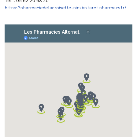
Tél. : 05 62 20 68 20
https://pharmaciedelacroisette-pinsjustaret.pharmaxv.fr/
Pharmacie de Roquettes
45 rue Clément Ader
31120 Roquettes
Tél. : 05 61 72 22 90
https://pharmaciederoquettes.pharmaxv.fr/
Pharmacie du Collège
26 avenue du Général Leclerc
31340 Villemur-sur-Tarn
Tél. : 05 61 09 26 76
https://
pharmacieducollege
.pharmaxv.fr/
Pharmacie de L’Ardiden
11 rue du pont de Luz
65120 Esquièze-Sère
Tél. : 05 62 92 80 16
https://pharmaciedelardiden.pharmaxv.fr/