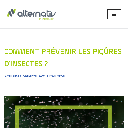
Aller
au
contenu
COMMENT PRÉVENIR LES PIQÛRES
D’INSECTES ?
Actualités patients
,
Actualités pros